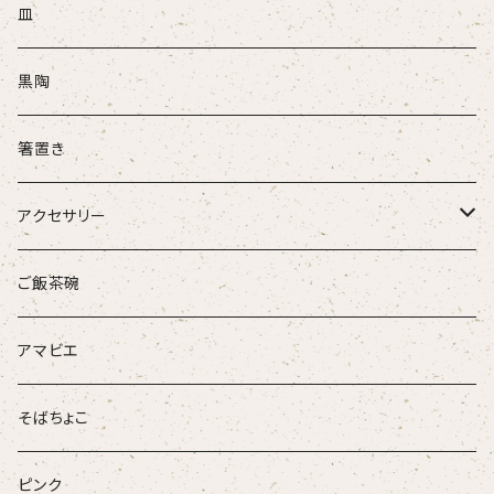
盃
皿
酒注ぎ
黒陶
箸置き
アクセサリー
ループタイ
ご飯茶碗
ブローチ
アマビエ
そばちょこ
ピンク