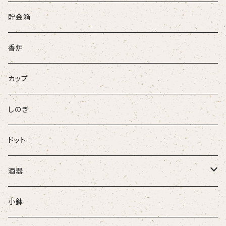
牛
貯金箱
ネコ
香炉
ウサギ
カップ
パンダ
しのぎ
ドット
酒器
ぐい吞
小鉢