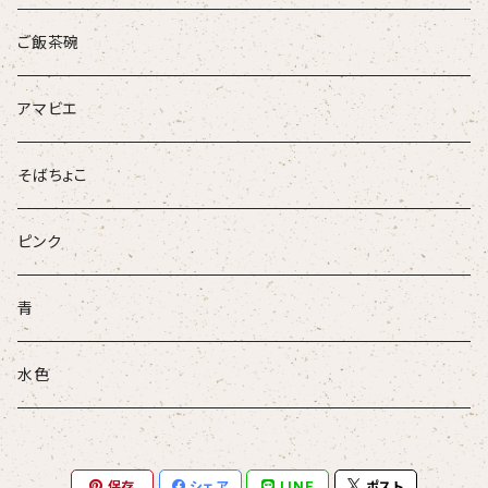
ループタイ
ご飯茶碗
ブローチ
アマビエ
そばちょこ
ピンク
青
水色
保存
シェア
LINE
ポスト