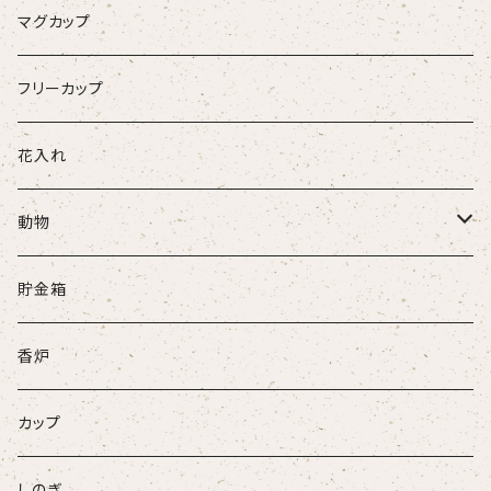
マグカップ
フリーカップ
花入れ
動物
牛
貯金箱
ネコ
香炉
ウサギ
カップ
パンダ
しのぎ