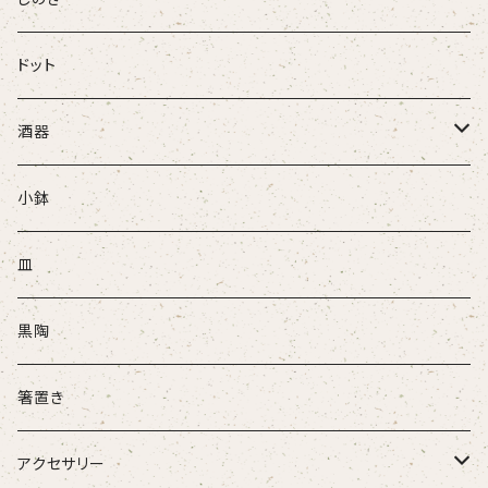
ドット
酒器
ぐい吞
小鉢
盃
皿
酒注ぎ
黒陶
箸置き
アクセサリー