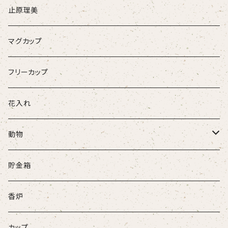
止原理美
マグカップ
フリーカップ
花入れ
動物
牛
貯金箱
ネコ
香炉
ウサギ
カップ