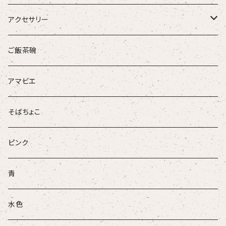
アクセサリー
ループタイ
ご飯茶碗
ブローチ
アマビエ
そばちょこ
ピンク
青
水色