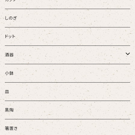
パンダ
しのぎ
ドット
酒器
ぐい吞
小鉢
盃
皿
酒注ぎ
黒陶
箸置き