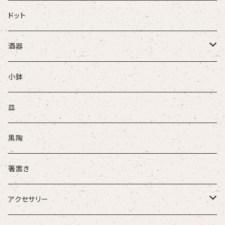
ドット
酒器
ぐい吞
小鉢
盃
皿
酒注ぎ
黒陶
箸置き
アクセサリー