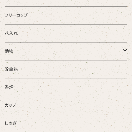
フリーカップ
花入れ
動物
牛
貯金箱
ネコ
香炉
ウサギ
カップ
パンダ
しのぎ