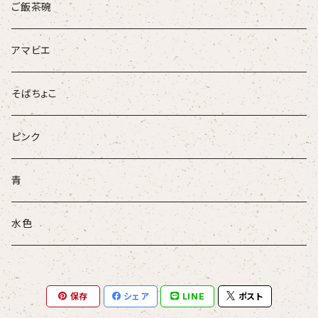
ループタイ
ご飯茶碗
ブローチ
アマビエ
そばちょこ
ピンク
青
水色
保存
シェア
LINE
ポスト