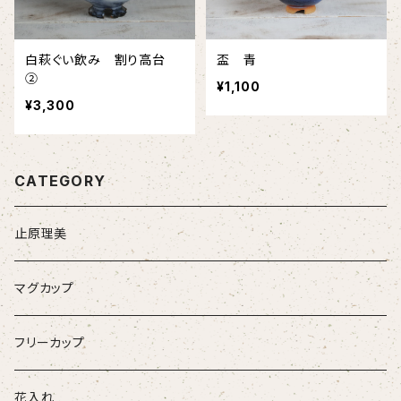
白萩ぐい飲み 割り高台
盃 青
②
¥1,100
¥3,300
CATEGORY
止原理美
マグカップ
フリーカップ
花入れ