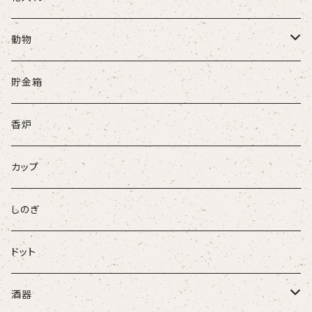
動物
牛
貯金箱
ネコ
香炉
ウサギ
カップ
パンダ
しのぎ
ドット
酒器