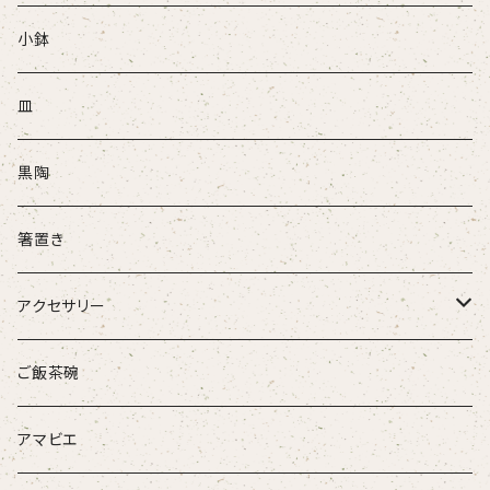
ぐい吞
小鉢
盃
皿
酒注ぎ
黒陶
箸置き
アクセサリー
ループタイ
ご飯茶碗
ブローチ
アマビエ