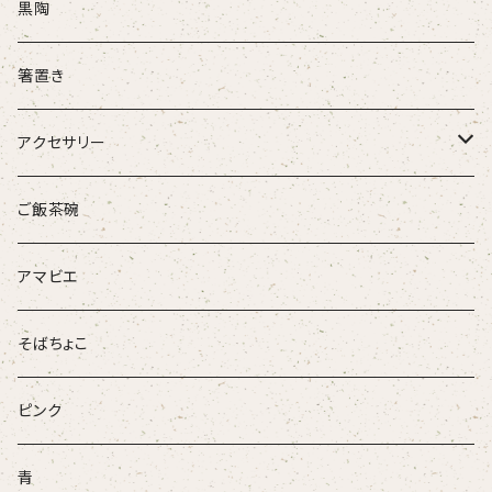
酒注ぎ
黒陶
箸置き
アクセサリー
ループタイ
ご飯茶碗
ブローチ
アマビエ
そばちょこ
ピンク
青