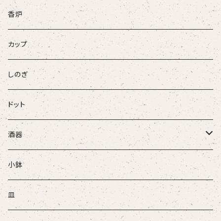
ネコ
香炉
ウサギ
カップ
パンダ
しのぎ
ドット
酒器
ぐい吞
小鉢
盃
皿