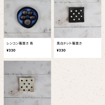
レンコン箸置き 青
黒白ドット箸置き
¥330
¥330