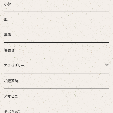
ぐい吞
小鉢
盃
皿
酒注ぎ
黒陶
箸置き
アクセサリー
ループタイ
ご飯茶碗
ブローチ
アマビエ
そばちょこ