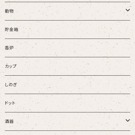
動物
牛
貯金箱
ネコ
香炉
ウサギ
カップ
パンダ
しのぎ
ドット
酒器