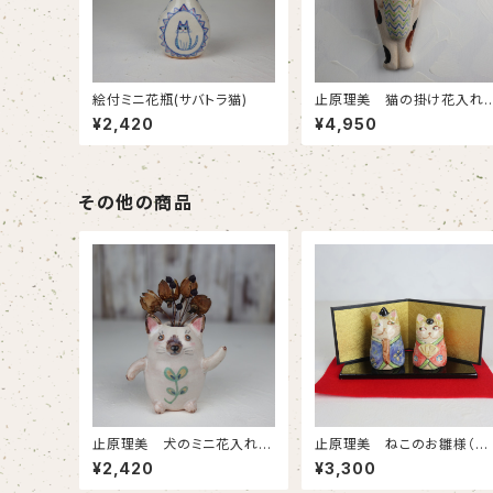
絵付ミニ花瓶(サバトラ猫)
止原理美 猫の掛け花入れ
(三毛猫)
¥2,420
¥4,950
その他の商品
止原理美 犬のミニ花入れハ
止原理美 ねこのお雛様（ト
ニワポーズ
ラ猫）
¥2,420
¥3,300