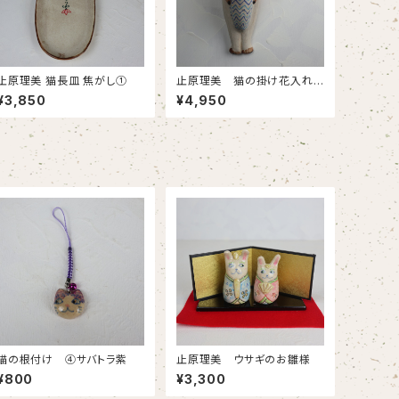
止原理美 猫長皿 焦がし①
止原理美 猫の掛け花入れ
(シャム猫)
¥3,850
¥4,950
猫の根付け ④サバトラ紫
止原理美 ウサギのお雛様
¥800
¥3,300