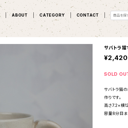
E
ABOUT
CATEGORY
CONTACT
サバトラ猫
¥2,420
SOLD OU
サバトラ猫の
作りです。
高さ7.2×横1
容量8分目ま