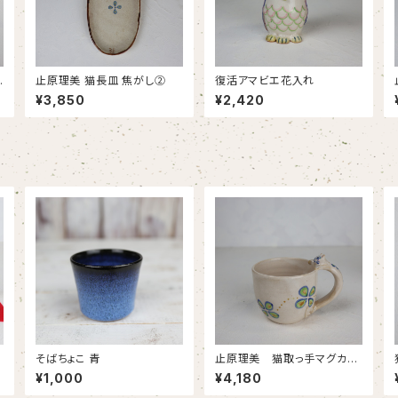
止原理美 猫長皿 焦がし②
復活アマビエ花入れ
¥3,850
¥2,420
そばちょこ 青
止原理美 猫取っ手マグカッ
プ
¥1,000
¥4,180