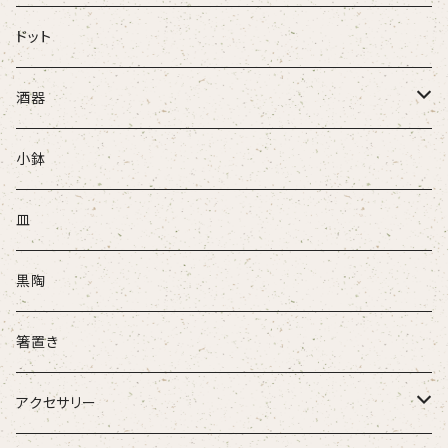
ドット
酒器
ぐい吞
小鉢
盃
皿
酒注ぎ
黒陶
箸置き
アクセサリー