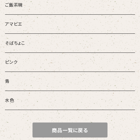
ループタイ
ご飯茶碗
ブローチ
アマビエ
そばちょこ
ピンク
青
水色
商品一覧に戻る