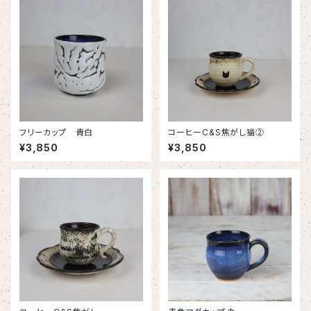
フリーカップ 青白
コーヒーC&S焦がし猫②
¥3,850
¥3,850