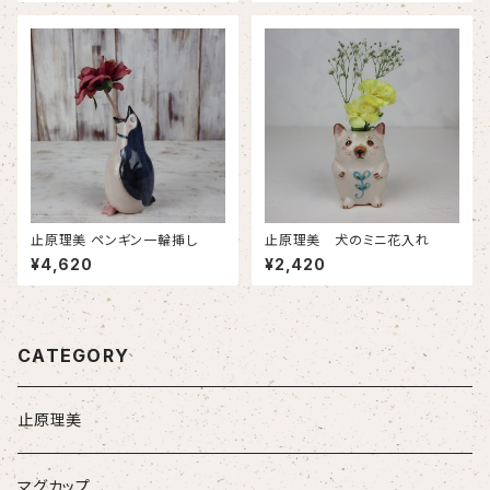
止原理美 ペンギン一輪挿し
止原理美 犬のミニ花入れ
¥4,620
¥2,420
CATEGORY
止原理美
マグカップ