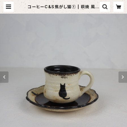
コーヒーC&S焦がし猫① | 萩焼 風来
房