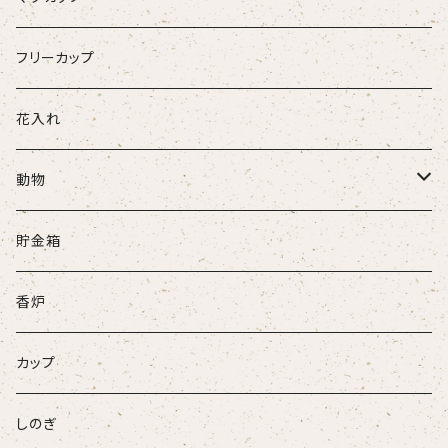
フリーカップ
花入れ
動物
牛
貯金箱
ネコ
香炉
ウサギ
カップ
パンダ
しのぎ