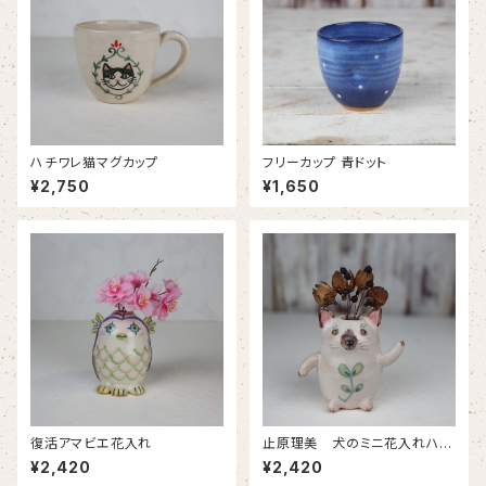
ハチワレ猫マグカップ
フリーカップ 青ドット
¥2,750
¥1,650
復活アマビエ花入れ
止原理美 犬のミニ花入れハニ
ワポーズ
¥2,420
¥2,420