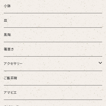
ぐい吞
小鉢
盃
皿
酒注ぎ
黒陶
箸置き
アクセサリー
ループタイ
ご飯茶碗
ブローチ
アマビエ