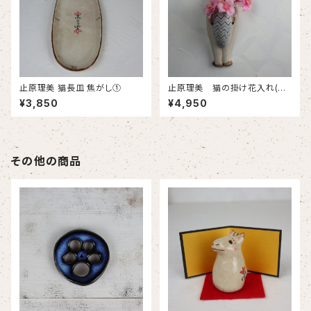
止原理美 猫長皿 焦がし①
止原理美 猫の掛け花入れ(シ
ャム猫)
¥3,850
¥4,950
その他の商品