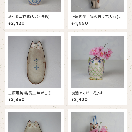
絵付ミニ花瓶(サバトラ猫)
止原理美 猫の掛け花入れ(三
毛猫)
¥2,420
¥4,950
止原理美 猫長皿 焦がし②
復活アマビエ花入れ
¥3,850
¥2,420