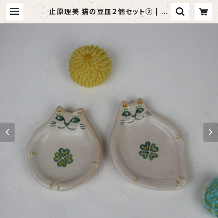
止原理美 猫の豆皿２個セット② | 萩
焼 風来房