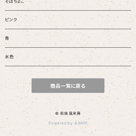
そばちょこ
ピンク
青
水色
商品一覧に戻る
© 萩焼 風来房
Powered by