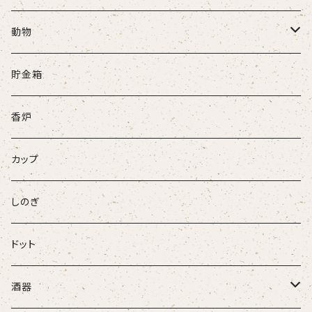
動物
牛
貯金箱
ネコ
香炉
ウサギ
カップ
パンダ
しのぎ
ドット
酒器