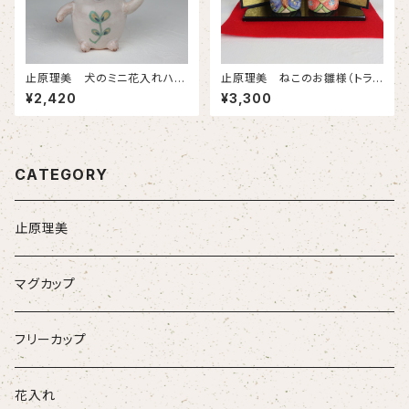
止原理美 犬のミニ花入れハニ
止原理美 ねこのお雛様（トラ
ワポーズ
猫）
¥2,420
¥3,300
CATEGORY
止原理美
マグカップ
フリーカップ
花入れ