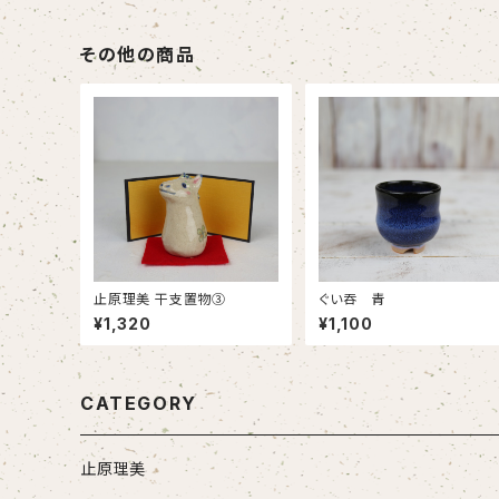
その他の商品
止原理美 干支置物③
ぐい吞 青
¥1,320
¥1,100
CATEGORY
止原理美