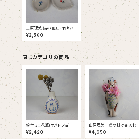
止原理美 猫の豆皿２個セット
①
¥2,500
同じカテゴリの商品
絵付ミニ花瓶(サバトラ猫)
止原理美 猫の掛け花入れ
(三毛猫)
¥2,420
¥4,950