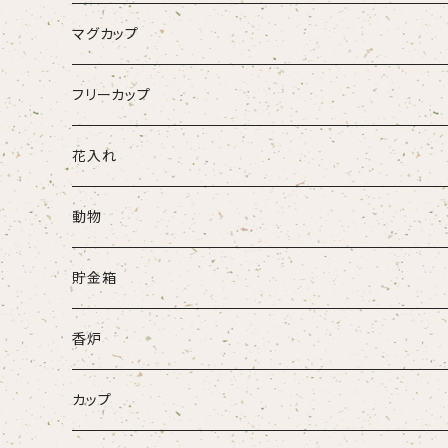
マグカップ
フリーカップ
花入れ
動物
牛
貯金箱
ネコ
香炉
ウサギ
カップ