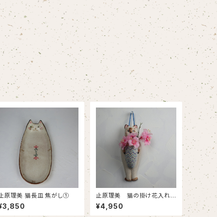
止原理美 猫長皿 焦がし①
止原理美 猫の掛け花入れ
(シャム猫)
¥3,850
¥4,950