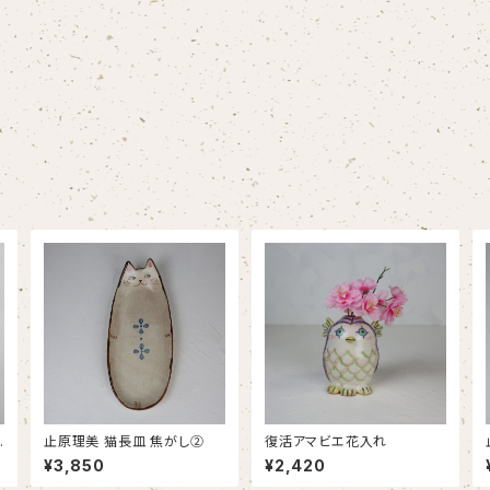
止原理美 猫長皿 焦がし②
復活アマビエ花入れ
¥3,850
¥2,420