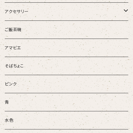
アクセサリー
ループタイ
ご飯茶碗
ブローチ
アマビエ
そばちょこ
ピンク
青
水色