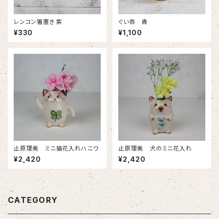
レンコン箸置き 紫
ぐい吞 青
¥330
¥1,100
止原理美 ミニ猫花入れハニワ
止原理美 犬のミニ花入れ
¥2,420
¥2,420
CATEGORY