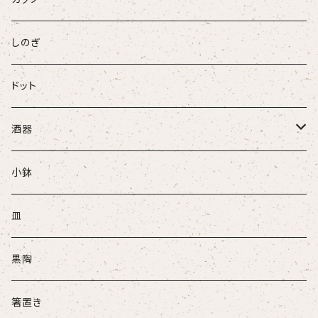
パンダ
しのぎ
ドット
酒器
ぐい吞
小鉢
盃
皿
酒注ぎ
黒陶
箸置き