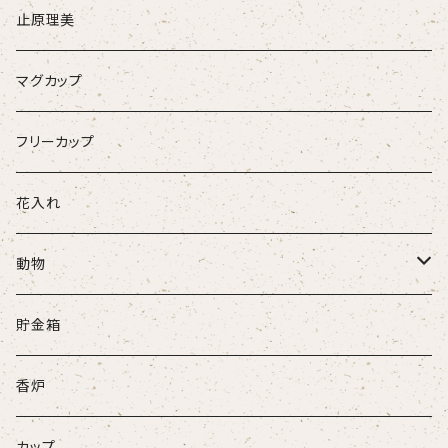
止原理美
マグカップ
フリーカップ
花入れ
動物
牛
貯金箱
ネコ
香炉
ウサギ
カップ