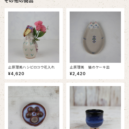
その他の商品
止原理美ハシビロコウ花入れ
止原理美 猫のケーキ皿
¥4,620
¥2,420