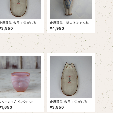
止原理美 猫長皿 焦がし①
止原理美 猫の掛け花入れ
(シャム猫)
¥3,850
¥4,950
フリーカップ ピンクドット
止原理美 猫長皿 焦がし①
¥1,650
¥3,850