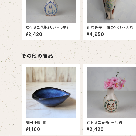
絵付ミニ花瓶(サバトラ猫)
止原理美 猫の掛け花入れ
(三毛猫)
¥2,420
¥4,950
その他の商品
楕円小鉢 青
絵付ミニ花瓶(三毛猫)
¥1,100
¥2,420