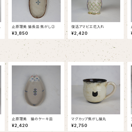
止原理美 猫長皿 焦がし②
復活アマビエ花入れ
¥3,850
¥2,420
止原理美 猫のケーキ皿
マグカップ焦がし猫丸
¥2,420
¥2,750