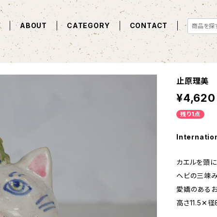
E
ABOUT
CATEGORY
CONTACT
止原理美 
¥4,620
残り1点
Internatio
カエルを頭に
ヘビの三竦み
愛嬌のあるお
高さ11.5✕径