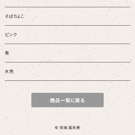
そばちょこ
ピンク
青
水色
商品一覧に戻る
© 萩焼 風来房