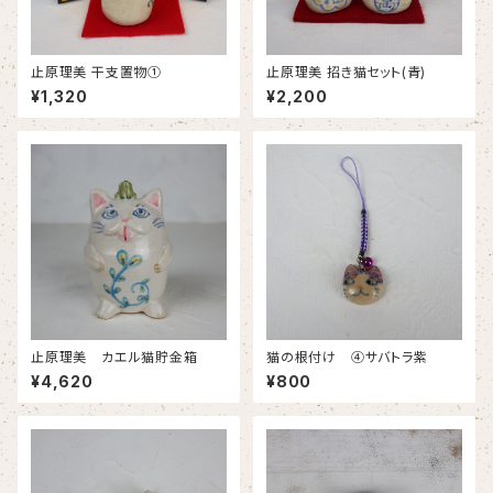
止原理美 干支置物①
止原理美 招き猫セット(青)
¥1,320
¥2,200
止原理美 カエル猫貯金箱
猫の根付け ④サバトラ紫
¥4,620
¥800