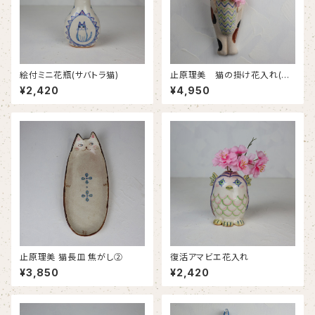
絵付ミニ花瓶(サバトラ猫)
止原理美 猫の掛け花入れ(三
毛猫)
¥2,420
¥4,950
止原理美 猫長皿 焦がし②
復活アマビエ花入れ
¥3,850
¥2,420