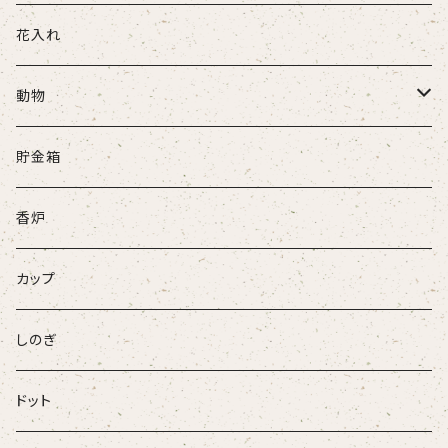
花入れ
動物
牛
貯金箱
ネコ
香炉
ウサギ
カップ
パンダ
しのぎ
ドット