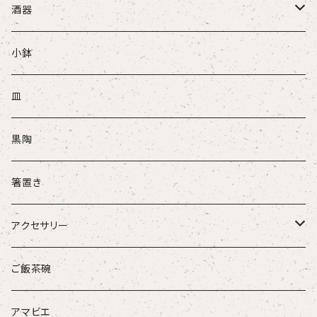
酒器
ぐい吞
小鉢
盃
皿
酒注ぎ
黒陶
箸置き
アクセサリー
ループタイ
ご飯茶碗
ブローチ
アマビエ