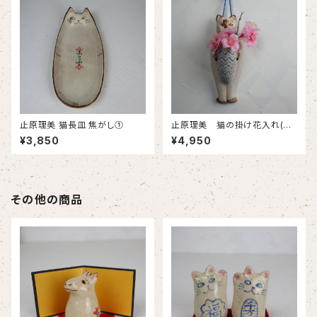
止原理美 猫長皿 焦がし①
止原理美 猫の掛け花入れ(シ
ャム猫)
¥3,850
¥4,950
その他の商品