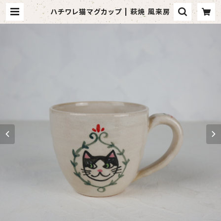
ハチワレ猫マグカップ | 萩焼 風来房