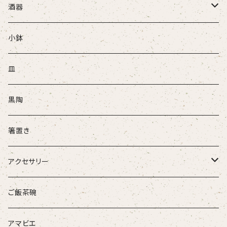
酒器
ぐい吞
小鉢
盃
皿
酒注ぎ
黒陶
箸置き
アクセサリー
ループタイ
ご飯茶碗
ブローチ
アマビエ