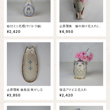
絵付ミニ花瓶(サバトラ猫)
止原理美 猫の掛け花入れ(三
毛猫)
¥2,420
¥4,950
止原理美 猫長皿 焦がし②
復活アマビエ花入れ
¥3,850
¥2,420