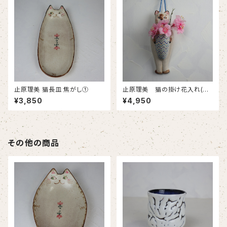
止原理美 猫長皿 焦がし①
止原理美 猫の掛け花入れ(シ
ャム猫)
¥3,850
¥4,950
その他の商品