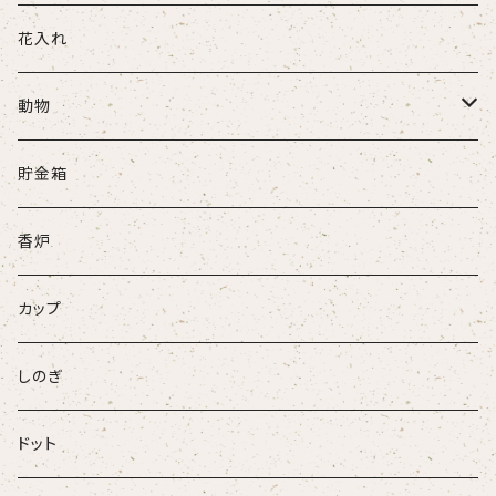
花入れ
動物
牛
貯金箱
ネコ
香炉
ウサギ
カップ
パンダ
しのぎ
ドット