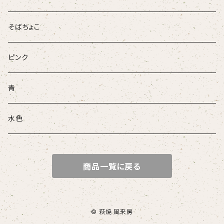
そばちょこ
ピンク
青
水色
商品一覧に戻る
© 萩焼 風来房