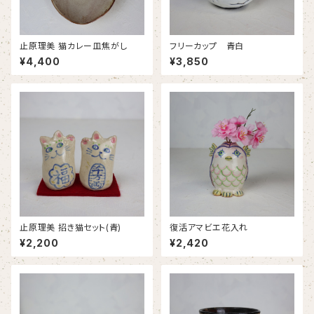
止原理美 猫カレー皿焦がし
フリーカップ 青白
¥4,400
¥3,850
止原理美 招き猫セット(青)
復活アマビエ花入れ
¥2,200
¥2,420