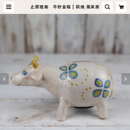
止原理美 牛貯金箱 | 萩焼 風来房