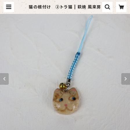
猫の根付け ②トラ猫 | 萩焼 風来房