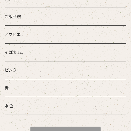
ループタイ
ご飯茶碗
ブローチ
アマビエ
そばちょこ
ピンク
青
水色