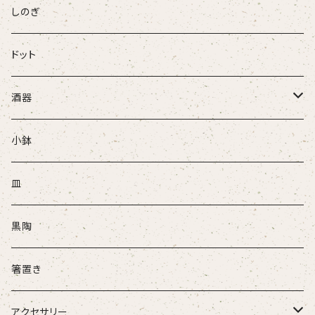
パンダ
しのぎ
ドット
酒器
ぐい吞
小鉢
盃
皿
酒注ぎ
黒陶
箸置き
アクセサリー