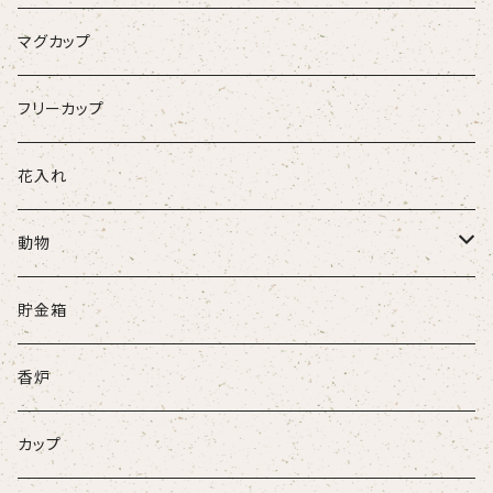
マグカップ
フリーカップ
花入れ
動物
牛
貯金箱
ネコ
香炉
ウサギ
カップ