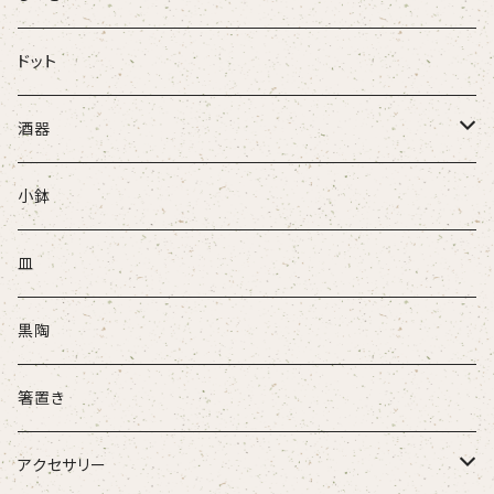
ドット
酒器
ぐい吞
小鉢
盃
皿
酒注ぎ
黒陶
箸置き
アクセサリー