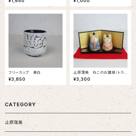
¥1,650
¥1,000
フリーカップ 青白
止原理美 ねこのお雛様（トラ
猫）
¥3,850
¥3,300
CATEGORY
止原理美