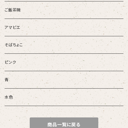
ループタイ
ご飯茶碗
ブローチ
アマビエ
そばちょこ
ピンク
青
水色
商品一覧に戻る