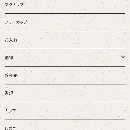
マグカップ
フリーカップ
花入れ
動物
牛
貯金箱
ネコ
香炉
ウサギ
カップ
パンダ
しのぎ