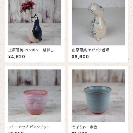
止原理美 ペンギン一輪挿し
止原理美 カピバラ香炉
¥4,620
¥6,600
フリーカップ ピンクドット
そばちょこ 水色