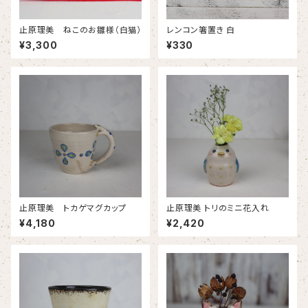
止原理美 ねこのお雛様（白猫）
レンコン箸置き 白
¥3,300
¥330
止原理美 トカゲマグカップ
止原理美 トリのミニ花入れ
¥4,180
¥2,420