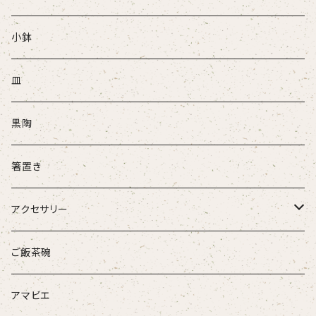
ぐい吞
小鉢
盃
皿
酒注ぎ
黒陶
箸置き
アクセサリー
ループタイ
ご飯茶碗
ブローチ
アマビエ