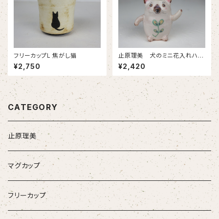
フリーカップL 焦がし猫
止原理美 犬のミニ花入れハニ
ワポーズ
¥2,750
¥2,420
CATEGORY
止原理美
マグカップ
フリーカップ