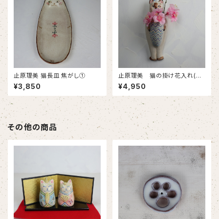
止原理美 猫長皿 焦がし①
止原理美 猫の掛け花入れ(シ
ャム猫)
¥3,850
¥4,950
その他の商品