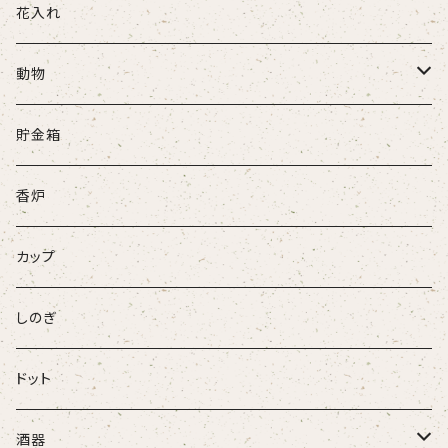
花入れ
動物
牛
貯金箱
ネコ
香炉
ウサギ
カップ
パンダ
しのぎ
ドット
酒器