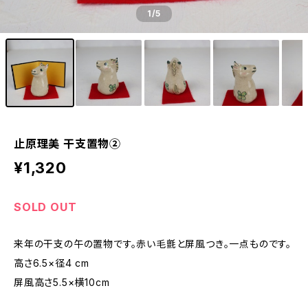
1
/5
止原理美 干支置物②
¥1,320
SOLD OUT
来年の干支の午の置物です。赤い毛氈と屏風つき。一点ものです。
高さ6.5×径4 cm
屏風高さ5.5×横10cm