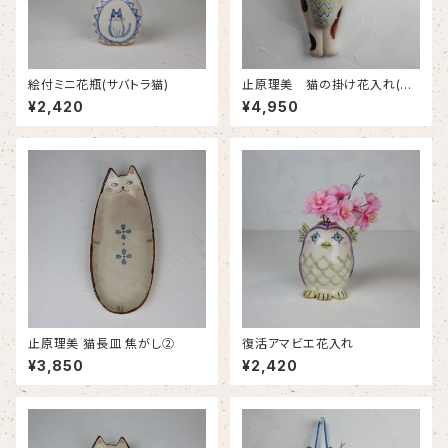
絵付ミニ花瓶(サバトラ猫)
止原理美 猫の掛け花入れ(三
毛猫)
¥2,420
¥4,950
止原理美 猫長皿 焦がし②
復活アマビエ花入れ
¥3,850
¥2,420