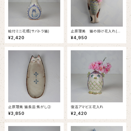
絵付ミニ花瓶(サバトラ猫)
止原理美 猫の掛け花入れ(三
毛猫)
¥2,420
¥4,950
止原理美 猫長皿 焦がし②
復活アマビエ花入れ
¥3,850
¥2,420