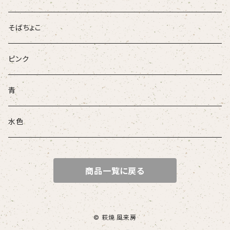
そばちょこ
ピンク
青
水色
商品一覧に戻る
© 萩焼 風来房