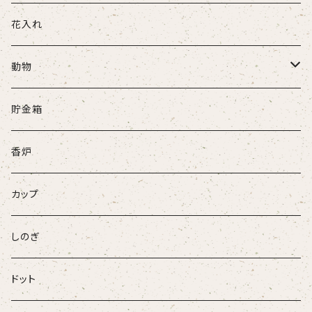
花入れ
動物
牛
貯金箱
ネコ
香炉
ウサギ
カップ
パンダ
しのぎ
ドット