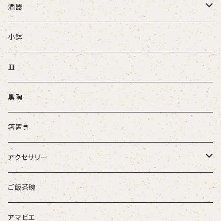
酒器
ぐい吞
小鉢
盃
皿
酒注ぎ
黒陶
箸置き
アクセサリー
ループタイ
ご飯茶碗
ブローチ
アマビエ