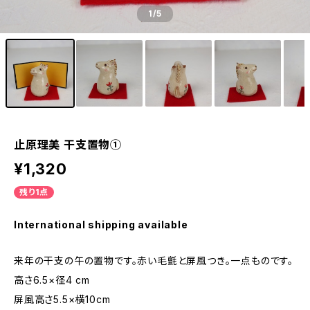
1
/5
止原理美 干支置物①
¥1,320
残り1点
International shipping available
来年の干支の午の置物です。赤い毛氈と屏風つき。一点ものです。
高さ6.5×径4 cm
屏風高さ5.5×横10cm