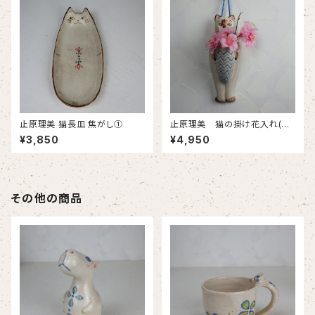
止原理美 猫長皿 焦がし①
止原理美 猫の掛け花入れ(シ
ャム猫)
¥3,850
¥4,950
その他の商品