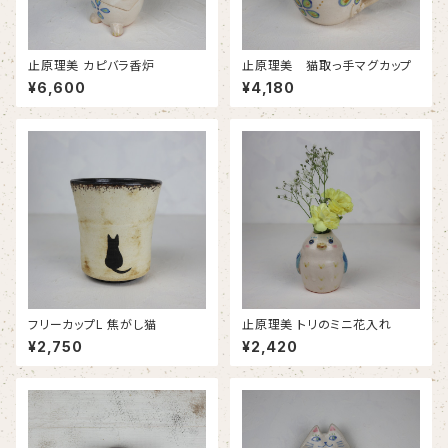
止原理美 カピバラ香炉
止原理美 猫取っ手マグカップ
¥6,600
¥4,180
フリーカップL 焦がし猫
止原理美 トリのミニ花入れ
¥2,750
¥2,420