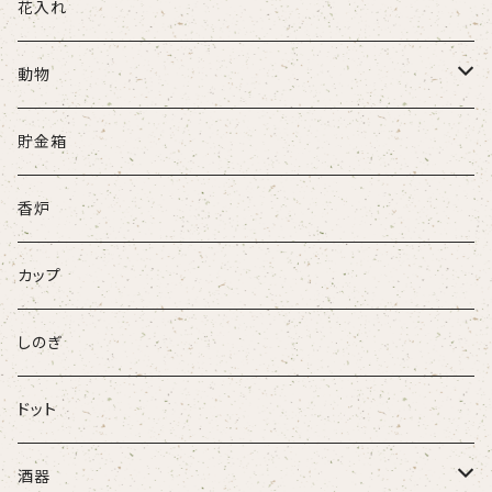
花入れ
動物
牛
貯金箱
ネコ
香炉
ウサギ
カップ
パンダ
しのぎ
ドット
酒器