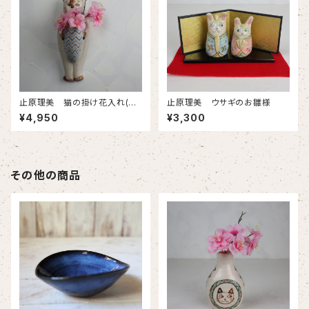
止原理美 猫の掛け花入れ(シ
止原理美 ウサギのお雛様
ャム猫)
¥4,950
¥3,300
その他の商品