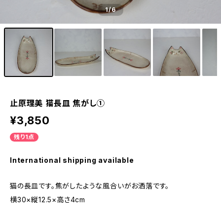
1
/6
止原理美 猫長皿 焦がし①
¥3,850
残り1点
International shipping available
猫の長皿です。焦がしたような風合いがお洒落です。
横30×縦12.5×高さ4cm