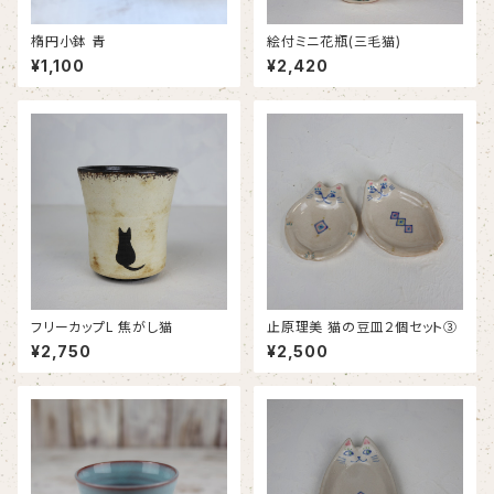
楕円小鉢 青
絵付ミニ花瓶(三毛猫)
¥1,100
¥2,420
フリーカップL 焦がし猫
止原理美 猫の豆皿２個セット③
¥2,750
¥2,500