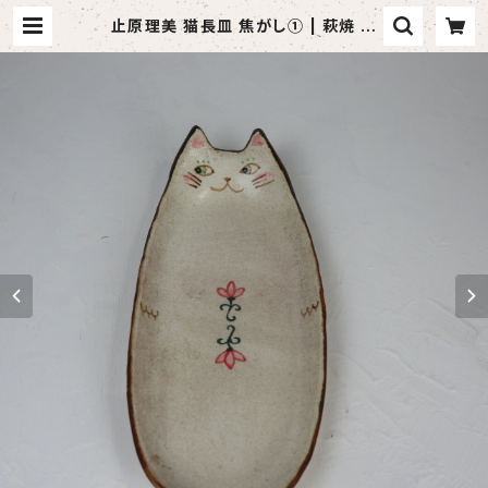
止原理美 猫長皿 焦がし① | 萩焼 風
来房