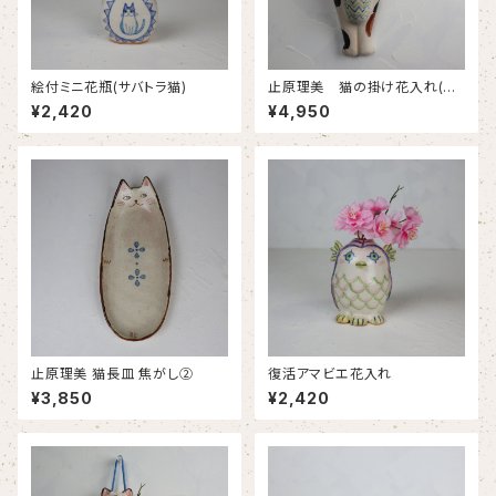
絵付ミニ花瓶(サバトラ猫)
止原理美 猫の掛け花入れ(三
毛猫)
¥2,420
¥4,950
止原理美 猫長皿 焦がし②
復活アマビエ花入れ
¥3,850
¥2,420