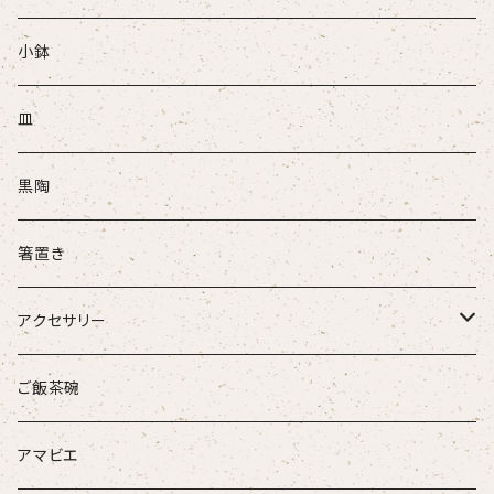
ぐい吞
小鉢
盃
皿
酒注ぎ
黒陶
箸置き
アクセサリー
ループタイ
ご飯茶碗
ブローチ
アマビエ